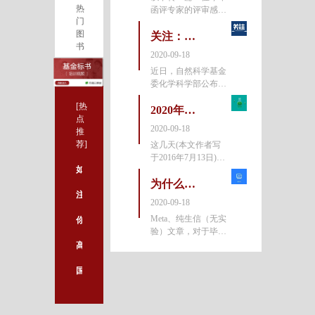
热
函评专家的评审感
发表的
门
受，里面给出一些项
图
目申请书的常见问题
关注：国自然基金评审方式改革趋势一览
书
我今天终于把评审意
2020-09-18
见提交了，有一种如
近日，自然科学基金
释重负的感觉。是
委化学科学部公布了
啊，作为同
杰青、优青、面上项
[热
目、青年科学基金项
2020年国自然会评专家回顾：申请书有这些情况一票否决
点
目和地区科学基金项
2020-09-18
推
目的评审情况。投票
荐]
这几天(本文作者写
遴选45个杰青候选项
于2016年7月13日)，
目、86个
如何提高资金基金标书的通过率呢
在北京参加国家自然
科学基金委生命科学
为什么说申请国自然，不能临时抱佛脚
注意这几点，轻松写参考文献！
部的面上、青年和地
2020-09-18
区基金项目的评审工
Meta、纯生信（无实
你还在因为这些易混淆的单词短语而苦恼吗？
作，遇到一些明显有
验）文章，对于毕
意为之的错
业、评职称肯定有
高分 SCI 论文，一个受试者足矣.....
用，但是对申请国自
然作用大不大呢？相
国自然函评专家都是谁？
信这个话题戳中了相
当一大部分科研困难
户。答案是：