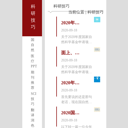
科
科研技巧
当前位置 | 科研技巧
研
技
2020年国自然基金结果公布了！你中了吗？
巧
2020-09-18
关于2020年度国家自
国
然科学基金申请项目
自
评审结果的通告国科
然
金发计〔2020〕64号
面上、青年大幅降低：关于2020年度国家自然科学基金申请项目评审结果的通告
医
2020年国家自然科学
2020-09-18
疗
基金项目申请集中接
PPT
关于2020年度国家自
收期间，国家自然科
然科学基金申请项目
期
学基金委员会
评审结果的通告国科
刊
金发计〔2020〕64号
2020年国基金评委：今年众多基金申请人还在犯这个错！
推
2020年国家自然科学
荐
2020-09-18
基金项目申请集中接
SCI
首先要说的还是那句
收期间，国家自然科
技
老话，现在国自然的
学基金委员会
巧
申请书从立论依据、
翻
研究目标和内容、工
2020国自然接近放榜，谈评审感受！
译
作基础等等的写作水
润
2020-09-18
平都已经相当不错，
色
以下转一篇一位今年
如果不看工作经历和