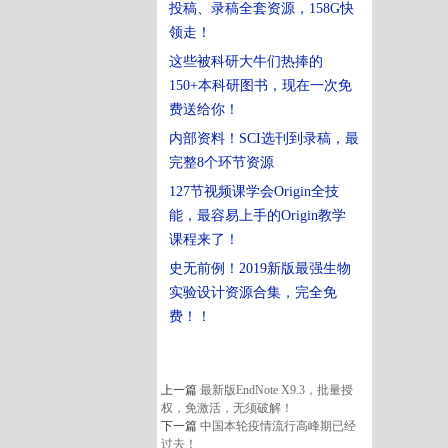
投稿、录稿全套资源，158G快
领走！
这些被科研大牛们热捧的
150+本科研图书，现在一次免
费送给你！
内部资料！SCI选刊到录稿，最
完整8个环节资源
127节视频课学会Origin全技
能，最容易上手的Origin教学
课程来了！
史无前例！
2019新版最强生物
实验设计资源合集，完全免
费！
！
上一篇
最新版EndNote X9.3，批量授
权，免激活，无须破解！
下一篇
中国本轮疫情流行高峰期已经
过去！