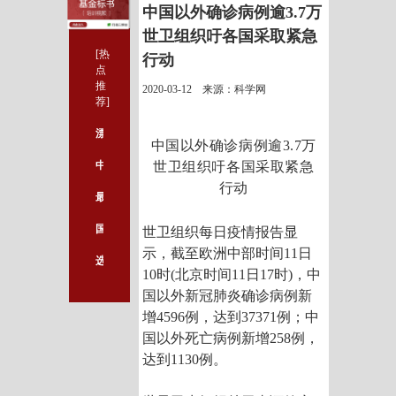
中国以外确诊病例逾3.7万
世卫组织吁各国采取紧急
[热
行动
点
推
2020-03-12 来源：科学网
荐]
漂亮的信号通路都是怎么做出来的？这个神器最适合小白！
中国以外确诊病例逾3.7万
中国本轮疫情流行高峰期已经过去！
世卫组织吁各国采取紧急
行动
最新版EndNote X9.3，批量授权，免激活，无须破解！
国自然科学基金查询神器V2.0版免费开放，可查询近20万个国家基金项目！
世卫组织每日疫情报告显
示，截至欧洲中部时间11日
选择医学论文发表平台要看哪些方面
10时(北京时间11日17时)，中
国以外新冠肺炎确诊病例新
增4596例，达到37371例；中
国以外死亡病例新增258例，
达到1130例。